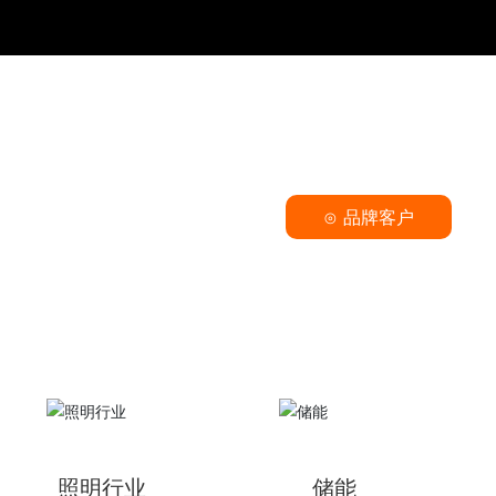
⊙ 品牌客户
照明行业
储能