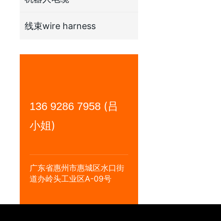
线束wire harness
(吕
136 9286 7958
小姐)
广东省惠州市惠城区水口街
道办岭头工业区A-09号